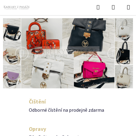
Přejít
Hledat
NÁKUPN
na
KOŠÍK
obsah
V
á
ž
Předchozí
Následuj
e
n
í
z
á
Čištění
Odborné čístění na prodejně zdarma
k
a
Opravy
z