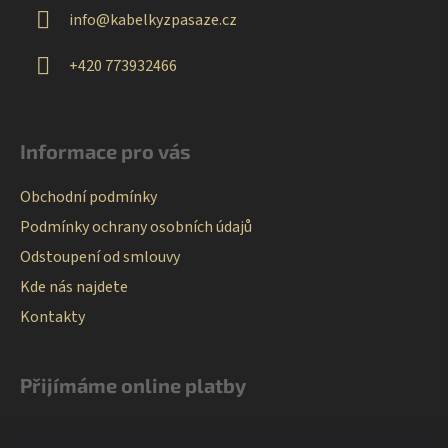
t
info
@
kabelkyzpasaze.cz
í
+420 773932466
Informace pro vás
Obchodní podmínky
Podmínky ochrany osobních údajů
Odstoupení od smlouvy
Kde nás najdete
Kontakty
Přijímáme online platby