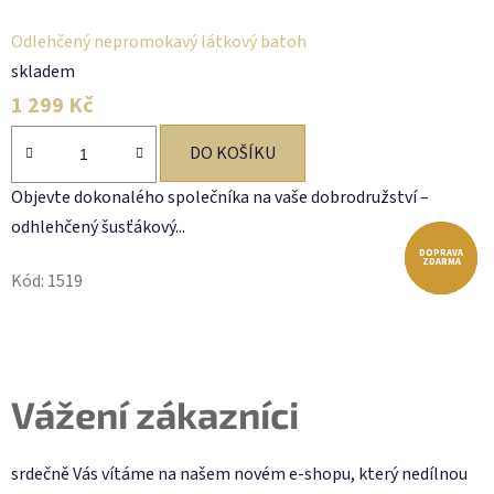
Odlehčený nepromokavý látkový batoh
skladem
1 299 Kč
DO KOŠÍKU
Objevte dokonalého společníka na vaše dobrodružství –
odhlehčený šusťákový...
DOPRAVA
DOPRAVA
DOPRAVA
ZDARMA
ZDARMA
ZDARMA
Kód:
1519
Vážení zákazníci
srdečně Vás
vítáme na našem novém e-shopu, který nedílnou