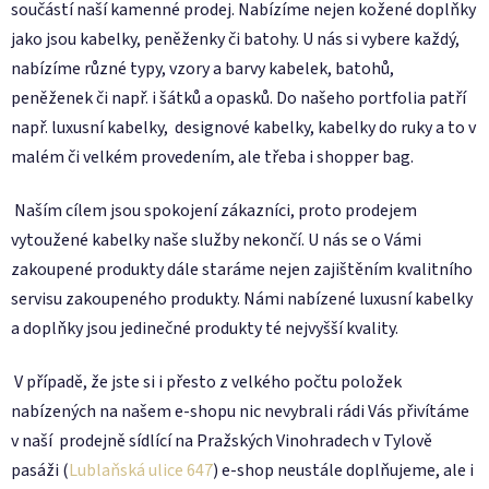
součástí naší kamenné prodej. Nabízíme nejen kožené doplňky
jako jsou kabelky, peněženky či batohy. U nás si vybere každý,
nabízíme různé typy, vzory a barvy kabelek, batohů,
peněženek či např. i šátků a opasků. Do našeho portfolia patří
např. luxusní kabelky, designové kabelky, kabelky do ruky a to v
malém či velkém provedením, ale třeba i shopper bag.
Naším cílem jsou spokojení zákazníci, proto prodejem
vytoužené kabelky naše služby nekončí. U nás se o Vámi
zakoupené produkty dále staráme nejen zajištěním kvalitního
servisu zakoupeného produkty. Námi nabízené luxusní kabelky
a doplňky jsou jedinečné produkty té nejvyšší kvality.
V případě, že jste si i přesto z velkého počtu položek
nabízených na našem e-shopu nic nevybrali rádi Vás přivítáme
v naší prodejně sídlící na Pražských Vinohradech v Tylově
pasáži (
Lublaňská ulice 647
) e-shop neustále doplňujeme, ale i