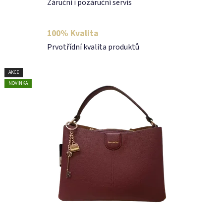
Záruční i pozáruční servis
n
í
100% Kvalita
Prvotřídní kvalita produktů
c
i
AKCE
AKCE
AKCE
NOVINKA