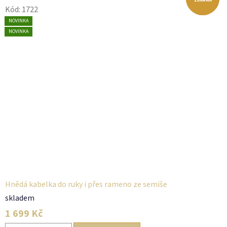
ZDARMA
ZDARMA
ZDARMA
Kód:
1722
AKCE
NOVINKA
NOVINKA
NOVINKA
Hnědá kabelka do ruky i přes rameno ze semiše
skladem
1 699 Kč