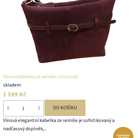
Vínová kabelka ze semiše crossbody
skladem
1 599 Kč
DO KOŠÍKU
Vínová elegantní kabelka ze semiše je sofistikovaný a
nadčasový doplněk,...
DOPRAVA
DOPRAVA
DOPRAVA