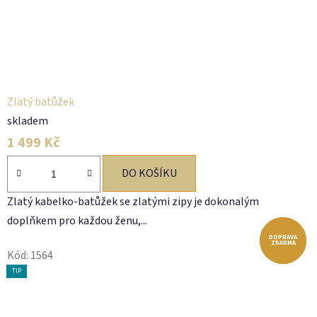
Zlatý batůžek
skladem
1 499 Kč
DO KOŠÍKU
Zlatý kabelko-batůžek se zlatými zipy je dokonalým
doplňkem pro každou ženu,...
DOPRAVA
DOPRAVA
DOPRAVA
ZDARMA
ZDARMA
ZDARMA
Kód:
1564
TIP
TIP
TIP