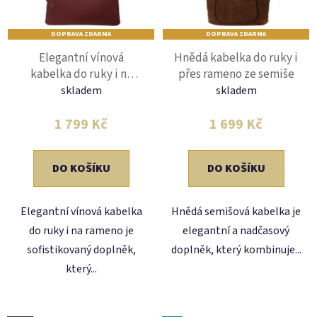
s
r
p
o
DOPRAVA ZDARMA
DOPRAVA ZDARMA
r
d
Elegantní vínová
Hnědá kabelka do ruky i
o
u
kabelka do ruky i na
přes rameno ze semiše
d
k
rameno
skladem
skladem
u
t
k
ů
1 799 Kč
1 699 Kč
t
ů
DO KOŠÍKU
DO KOŠÍKU
Elegantní vínová kabelka
Hnědá semišová kabelka je
do ruky i na rameno je
elegantní a nadčasový
sofistikovaný doplněk,
doplněk, který kombinuje...
který...