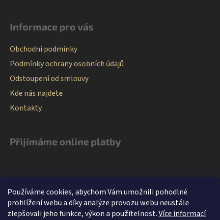
y
v
Informace pro vás
ý
p
Obchodní podmínky
i
s
Podmínky ochrany osobních údajů
u
Odstoupení od smlouvy
Kde nás najdete
Kontakty
Přijímáme online platby
Používáme cookies, abychom Vám umožnili pohodlné
prohlížení webu a díky analýze provozu webu neustále
zlepšovali jeho funkce, výkon a použitelnost.
Více informací