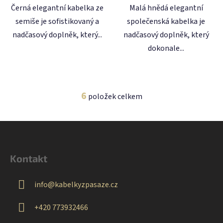
Černá elegantní kabelka ze
Malá hnědá elegantní
semiše je sofistikovaný a
společenská kabelka je
nadčasový doplněk, který...
nadčasový doplněk, který
dokonale...
6
položek celkem
O
v
l
Z
á
á
d
p
a
Kontakt
a
c
t
í
info
@
kabelkyzpasaze.cz
p
í
r
+420 773932466
v
k