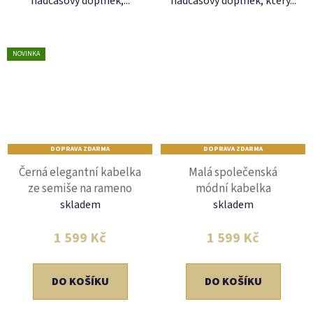
nadčasový doplněk,...
nadčasový doplněk, který...
NOVINKA
DOPRAVA ZDARMA
DOPRAVA ZDARMA
Černá elegantní kabelka
Malá společenská
ze semiše na rameno
módní kabelka
skladem
skladem
1 599 Kč
1 599 Kč
DO KOŠÍKU
DO KOŠÍKU