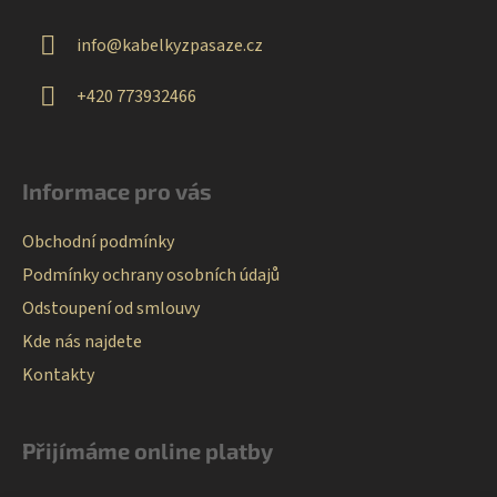
a
t
info
@
kabelkyzpasaze.cz
í
+420 773932466
Informace pro vás
Obchodní podmínky
Podmínky ochrany osobních údajů
Odstoupení od smlouvy
Kde nás najdete
Kontakty
Přijímáme online platby