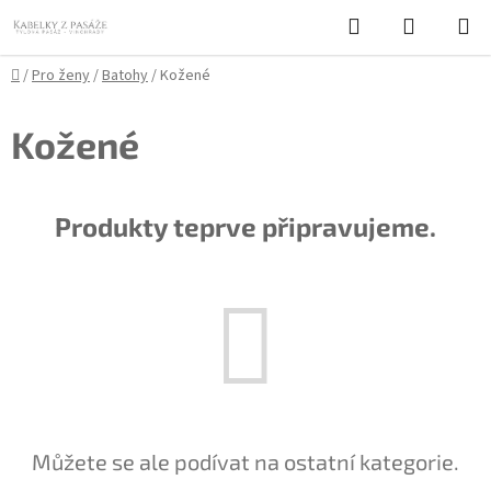
Přejít
Hledat
NÁKUPN
na
KOŠÍK
obsah
Domů
/
Pro ženy
/
Batohy
/
Kožené
Kožené
Produkty teprve připravujeme.
Můžete se ale podívat na ostatní kategorie.