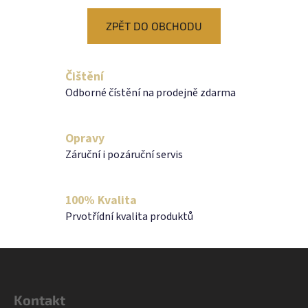
ZPĚT DO OBCHODU
Čištění
Odborné čístění na prodejně zdarma
Opravy
Záruční i pozáruční servis
100% Kvalita
Prvotřídní kvalita produktů
Z
á
p
Kontakt