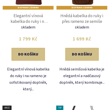
p
k
DOPRAVA ZDARMA
DOPRAVA ZDARMA
r
t
Elegantní vínová
Hnědá kabelka do ruky i
o
ů
kabelka do ruky i na
přes rameno ze semiše
d
rameno
skladem
skladem
u
k
1 799 Kč
1 699 Kč
t
ů
DO KOŠÍKU
DO KOŠÍKU
Elegantní vínová kabelka
Hnědá semišová kabelka je
do ruky i na rameno je
elegantní a nadčasový
sofistikovaný doplněk,
doplněk, který kombinuje...
který...
AKCE
TIP