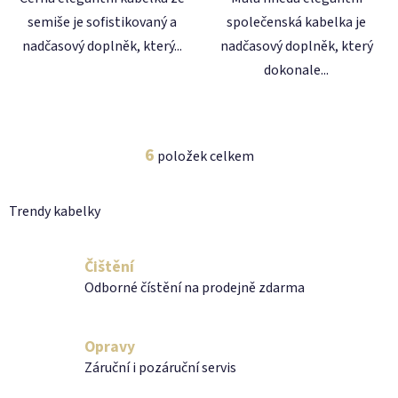
semiše je sofistikovaný a
společenská kabelka je
nadčasový doplněk, který...
nadčasový doplněk, který
dokonale...
6
položek celkem
O
v
l
Trendy kabelky
á
d
a
Čištění
c
Odborné čístění na prodejně zdarma
í
p
r
Opravy
v
Záruční i pozáruční servis
k