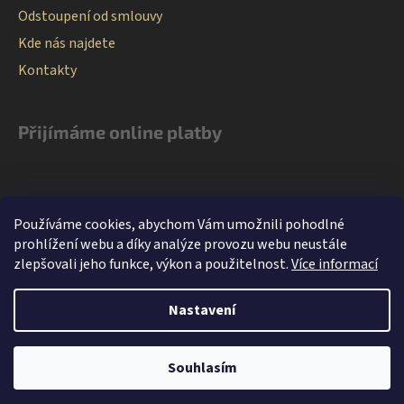
Odstoupení od smlouvy
Kde nás najdete
Kontakty
Přijímáme online platby
Používáme cookies, abychom Vám umožnili pohodlné
prohlížení webu a díky analýze provozu webu neustále
zlepšovali jeho funkce, výkon a použitelnost.
Více informací
Glami - Kabelky z pasáře
Mekit.cz - Správa Webu - PC servis
Nastavení
Vytvořil Shoptet
Kabelky z pasáže
Souhlasím
Copyright 2026
. Všechna práva
vyhrazena.