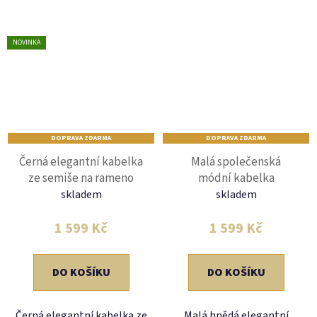
NOVINKA
DOPRAVA ZDARMA
DOPRAVA ZDARMA
Černá elegantní kabelka
Malá společenská
ze semiše na rameno
módní kabelka
skladem
skladem
1 599 Kč
1 599 Kč
DO KOŠÍKU
DO KOŠÍKU
Černá elegantní kabelka ze
Malá hnědá elegantní